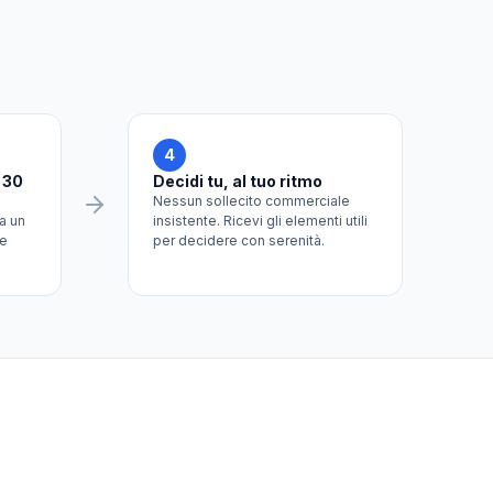
4
 30
Decidi tu, al tuo ritmo
Nessun sollecito commerciale
a un
insistente. Ricevi gli elementi utili
ue
per decidere con serenità.