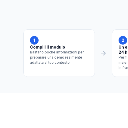
1
2
Compili il modulo
Un e
24 h
Bastano poche informazioni per
preparare una demo realmente
Per f
adattata al tuo contesto.
insiem
In fra