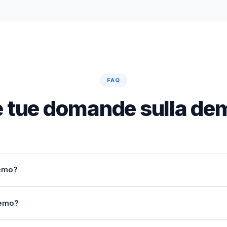
FAQ
e tue domande sulla de
demo?
demo?