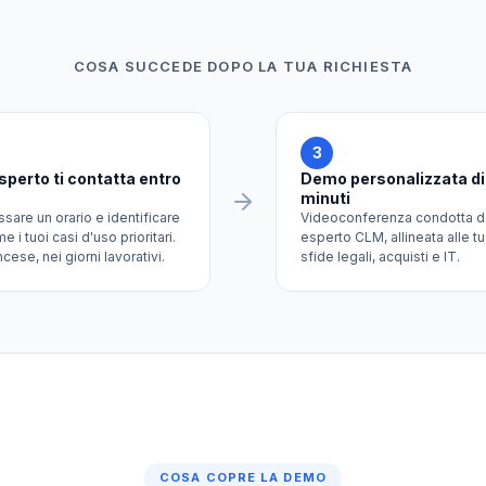
COSA SUCCEDE DOPO LA TUA RICHIESTA
3
sperto ti contatta entro
Demo personalizzata di
minuti
issare un orario e identificare
Videoconferenza condotta d
e i tuoi casi d'uso prioritari.
esperto CLM, allineata alle t
ncese, nei giorni lavorativi.
sfide legali, acquisti e IT.
COSA COPRE LA DEMO