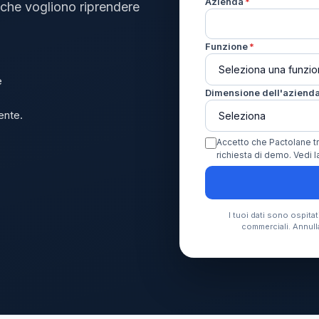
Azienda
*
vi che vogliono riprendere
Funzione
*
e
Dimensione dell'aziend
ente.
Accetto che Pactolane tra
richiesta di demo. Vedi l
I tuoi dati sono ospita
commerciali. Annull