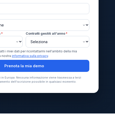
a
*
Contratti gestiti all'anno
*
tti i miei dati per ricontattarmi nell'ambito della mia
a nostra
informativa sulla privacy
.
Prenota la mia demo
ti in Europa. Nessuna informazione viene trasmessa a terzi
amento dell'iscrizione possibile in qualsiasi momento.