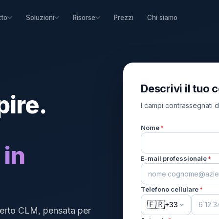
Prezzi
Chi siamo
tto
Soluzioni
Risorse
Descrivi il tuo 
pire.
I campi contrassegnati d
Nome
*
 in
E-mail professionale
*
Telefono cellulare
*
🇫🇷
+33
erto CLM, pensata per