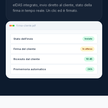
eIDAS integrato, invio diretto al cliente, stato della
firma in tempo reale. Un clic ed è firmato.
firma-cliente.pdf
Stato dell'invio
Inviato
Firma del cliente
In attesa
Ricevuto dal cliente
10:45
Promemoria automatico
24 h