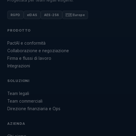
Progettata per team legali esigenti.
RGPD
eIDAS
AES-256
🇫🇷 Europe
PRODOTTO
PactAI e conformità
Collaborazione e negoziazione
Firma e flussi di lavoro
Integrazioni
SOLUZIONI
Team legali
Team commerciali
Direzione finanziaria e Ops
AZIENDA