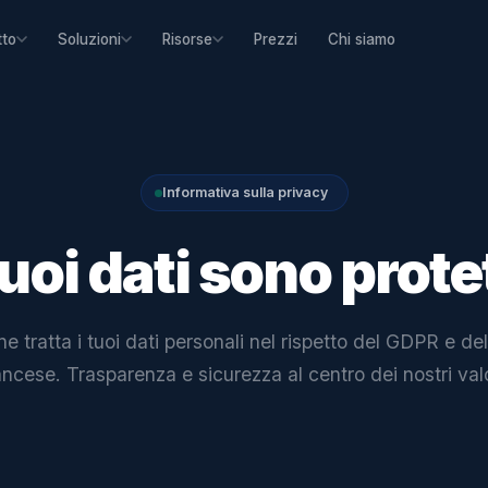
Prezzi
Chi siamo
tto
Soluzioni
Risorse
Informativa sulla privacy
tuoi dati sono prote
e tratta i tuoi dati personali nel rispetto del GDPR e de
ancese. Trasparenza e sicurezza al centro dei nostri valo