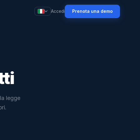
Prenota una demo
Accedi
tti
lla legge
ri.