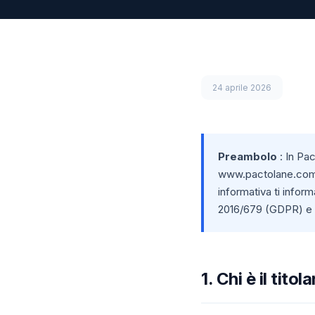
24 aprile 2026
Preambolo
: In Pac
www.pactolane.com (
informativa ti infor
2016/679 (GDPR) e l
1. Chi è il tit