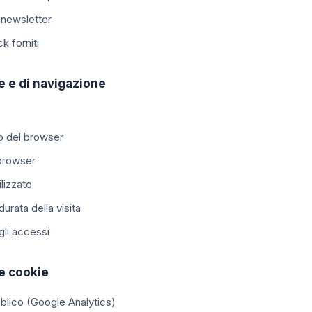
a newsletter
 forniti
e e di navigazione
co del browser
 browser
lizzato
urata della visita
li accessi
te cookie
ubblico (Google Analytics)