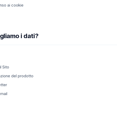
nso ai cookie
liamo i dati?
l Sito
azione del prodotto
etter
mail