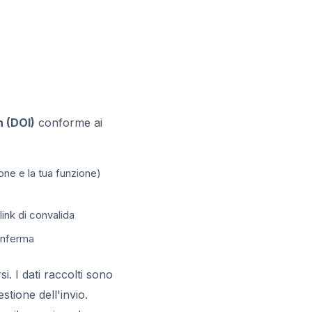
n (DOI)
conforme ai
zione e la tua funzione)
link di convalida
conferma
i. I dati raccolti sono
tione dell'invio.