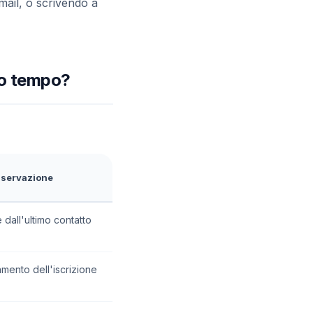
-mail, o scrivendo a
nto tempo?
nservazione
e dall'ultimo contatto
amento dell'iscrizione