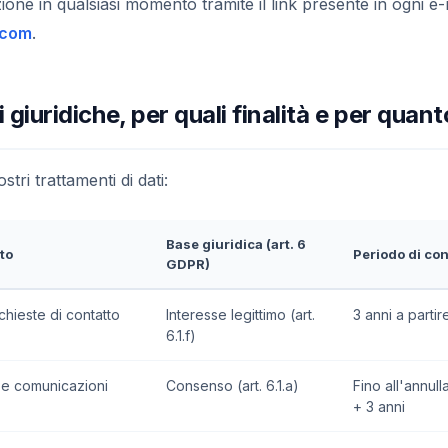
zione in qualsiasi momento tramite il link presente in ogni e
.com
.
i giuridiche, per quali finalità e per qua
stri trattamenti di dati:
Base giuridica (art. 6
to
Periodo di co
GDPR)
chieste di contatto
Interesse legittimo (art.
3 anni a partir
6.1.f)
r e comunicazioni
Consenso (art. 6.1.a)
Fino all'annull
+ 3 anni