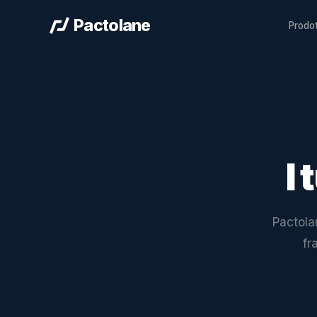
Pactolane
Prodo
I 
Pactolan
fr