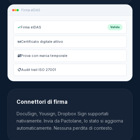
Firma eIDAS
✓
Firma eIDAS
Valida
📜
Certificato digitale attivo
🔐
Prova con marca temporale
📋
Audit trail ISO 27001
Connettori di firma
DocuSign, Yousign, Dropbox Sign supportati
nativamente. Invia da Pactolane, lo stato si aggiorna
automaticamente. Nessuna perdita di contesto.