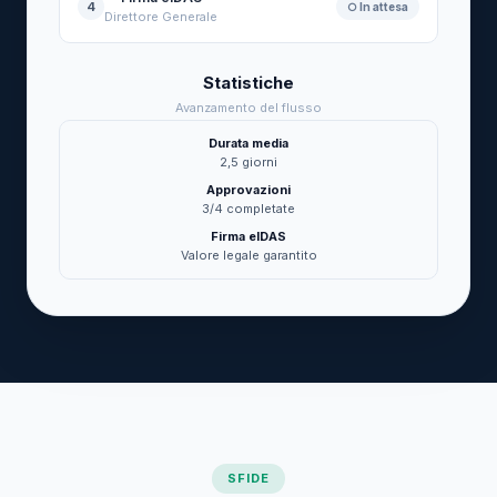
4
○ In attesa
Direttore Generale
Statistiche
Avanzamento del flusso
Durata media
2,5 giorni
Approvazioni
3/4 completate
Firma eIDAS
Valore legale garantito
SFIDE