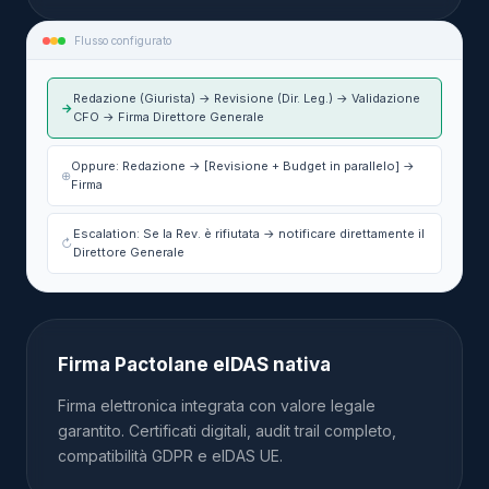
Flusso configurato
Redazione (Giurista) → Revisione (Dir. Leg.) → Validazione
→
CFO → Firma Direttore Generale
Oppure: Redazione → [Revisione + Budget in parallelo] →
⊕
Firma
Escalation: Se la Rev. è rifiutata → notificare direttamente il
↻
Direttore Generale
Firma Pactolane eIDAS nativa
Firma elettronica integrata con valore legale
garantito. Certificati digitali, audit trail completo,
compatibilità GDPR e eIDAS UE.