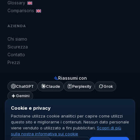
Glossary
Comparisons
AZIENDA
Chi siamo
Sicurezza
Contatto
Prezzi
Riassumi con
ChatGPT
Claude
Perplexity
Grok
Gemini
Cookie e privacy
Pactolane utilizza cookie analitici per capire come utilizzi
questo sito e migliorarne i contenuti. Nessun dato personale
viene venduto o utilizzato a fini pubblicitari.
Scopri di più
© 2026 Pactolane ·
Note legali
·
Privacy
·
Cookie
sulla nostra informativa sui cookie
🇪🇺 Ospitato in Europa · Realizzato a Parigi