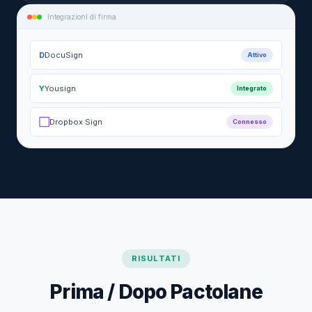
Integrazioni di firma
D
DocuSign
Attivo
Y
Yousign
Integrato
⬜
Dropbox Sign
Connesso
RISULTATI
Prima / Dopo Pactolane