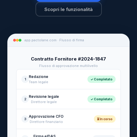
Scopri le funzionalità
app.pactolane.com · Flusso di firma
Contratto Fornitore #2024-1847
Flusso di approvazione multilivello
Redazione
1
✓ Completato
Team legale
Revisione legale
2
✓ Completato
Direttore legale
Approvazione CFO
3
⏳ In corso
Direttore finanziario
Firma eIDAS