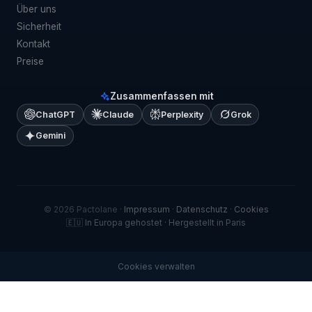
Über uns
Sicherheit
Kontakt
Preise
Zusammenfassen mit
ChatGPT
Claude
Perplexity
Grok
Gemini
© 2026 Pactolane ·
Impressum
·
Datenschutz
·
Cookies
🇪🇺 In Europa gehostet · Hergestellt in Paris
Cookies verwalten