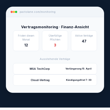
pactolane.com/monitoring
Vertragsmonitoring · Finanz-Ansicht
Fristen diesen
Überfällige
Aktive Verträge
Monat
Pflichten
47
12
3
Ausstehende Verträge
MSA TechCorp
Verlängerung 15. April
Cloud-Vertrag
Kündigungsfrist T-30