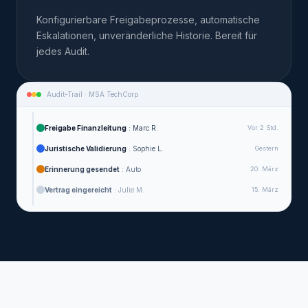
Konfigurierbare Freigabeprozesse, automatische
Eskalationen, unveränderliche Historie. Bereit für
jedes Audit.
Audit-Trail · MSA TechCorp
Freigabe Finanzleitung
: Marc R.
Vor 2 Std.
Juristische Validierung
: Sophie L.
Gestern
Erinnerung gesendet
: Auto
20. März
Vertrag eingereicht
: Julie M.
15. März