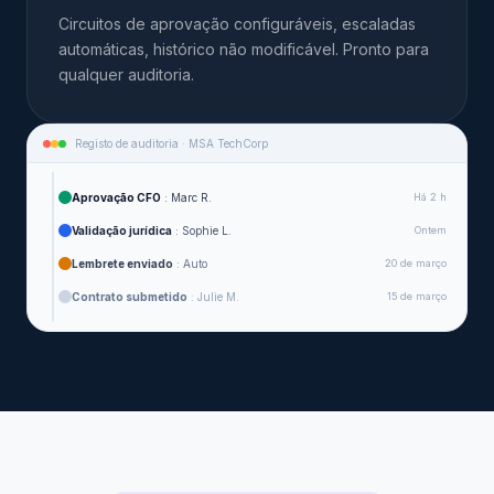
Circuitos de aprovação configuráveis, escaladas
automáticas, histórico não modificável. Pronto para
qualquer auditoria.
Registo de auditoria · MSA TechCorp
Aprovação CFO
: Marc R.
Há 2 h
Validação jurídica
: Sophie L.
Ontem
Lembrete enviado
: Auto
20 de março
Contrato submetido
: Julie M.
15 de março