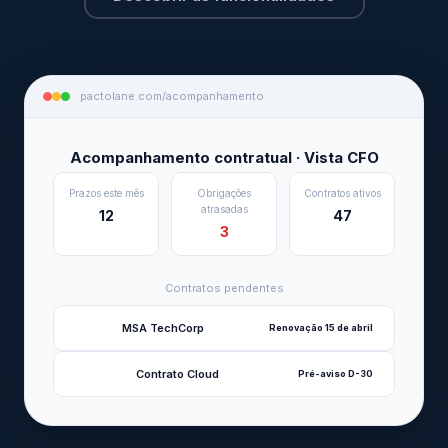
pactolane.com/acompanhamento
Acompanhamento contratual · Vista CFO
Prazos este mês
Obrigações
Contratos ativos
atrasadas
12
47
3
Contratos pendentes
MSA TechCorp
Renovação 15 de abril
Contrato Cloud
Pré-aviso D-30