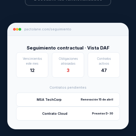
pactolane.com/seguimiento
Seguimiento contractual · Vista DAF
Vencimientos
Obligaciones
Contratos
este mes
atrasadas
activos
12
3
47
Contratos pendientes
MSA TechCorp
Renovación 15 de abril
Contrato Cloud
Preaviso D-30