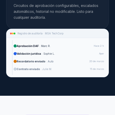
Circuitos de aprobación configurables, escalados
automáticos, historial no modificable. Listo para
cualquier auditoría.
Registro de auditoría · MSA TechCorp
Aprobación DAF
: Marc R.
Hace 2 h
Validación jurídica
: Sophie L.
Ayer
Recordatorio enviado
: Auto
20 de marzo
Contrato enviado
: Julie M.
15 de marzo