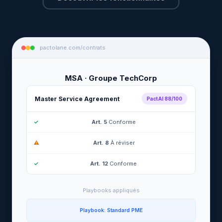
pactolane.com/contrats
MSA · Groupe TechCorp
Master Service Agreement
PactAI 88/100
✓
Art. 5
Conforme
⚠
Art. 8
À réviser
✓
Art. 12
Conforme
Playbooks appliqués
Playbook: Standard PME