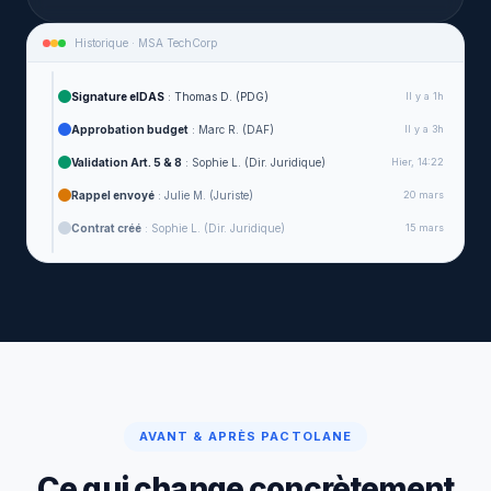
Historique · MSA TechCorp
Signature eIDAS
: Thomas D. (PDG)
Il y a 1h
Approbation budget
: Marc R. (DAF)
Il y a 3h
Validation Art. 5 & 8
: Sophie L. (Dir. Juridique)
Hier, 14:22
Rappel envoyé
: Julie M. (Juriste)
20 mars
Contrat créé
: Sophie L. (Dir. Juridique)
15 mars
AVANT & APRÈS PACTOLANE
Ce qui change concrètement